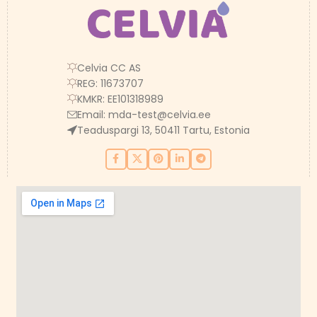
Celvia CC AS
REG: 11673707
KMKR: EE101318989
Email:
mda-test@celvia.ee
Teaduspargi 13, 50411 Tartu, Estonia