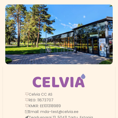
Celvia CC AS
REG: 11673707
KMKR: EE101318989
Email:
mda-test@celvia.ee
Teaduspargi 13, 50411 Tartu, Estonia