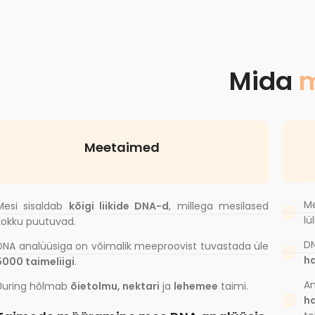
Mida
m
Meetaimed
M
Mesi sisaldab
kõigi liikide DNA-d
, millega mesilased
lü
kokku puutuvad.
D
DNA analüüsiga on võimalik meeproovist tuvastada üle
ha
5000 taimeliigi
.
A
Uuring hõlmab
õietolmu, nektari
ja
lehemee
taimi.
h