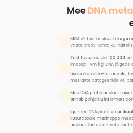
Mee
DNA met
MDA v2 test analüüsib
kogu m
vaate proovi kohta kui näiteks
Test tuvastab üle
100 000
eri
imetaja- vm liigi DNA jälgede
Lisaks õietolmu-taimedele, t
mesilaste patogeenide või para
Mee DNA profiili analüüsimise
annab põhjaliku informatsioo
Iga mee DNA profiil on
unikaal
kasutatakse masinõppe meetod
analüüsitud autentsete mete (