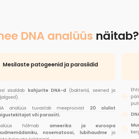
ee DNA analüüs
näitab?
Mesilaste patogeenid ja parasiidid
Eht
esi sisaldab
kahjurite DNA-d
(bakterid, seened ja
pär
lijalgsed).
put
NA analüüs tuvastab meeproovist
20 olulist
DNA
igustekitajat või parasiiti.
Muu
nalüüs hõlmab
ameerika ja euroopa
ker
audmemädaniku, nosematoosi, lubihaudme
ja