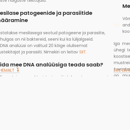
iste haiguste tekitajaid.
Me
esilase patogeenide ja parasiitide
Võr
ääramine
and
koo
statakse mesilasega seotud patogeene ja parasiite,
 hulgas on nii baktereid, seeni kui ka lülijalgseid.
Iga mes
DNA analüüsi on valitud 20 kõige olulisemat
ühegi t
stekitajat ja parasiiti. Nimekiri on leitav
SIIT.
koostis
mustre
ida mee DNA analüüsiga teada saab?
tuvast
ÄHEMALT
LOE LÄ
on muu
illise taime nektarist ja õietolmust on mesi
kergelt
lmistatud?
s mesi võib olla mõne taime osas monofloorne?
s analüüsitavas proovis leidub mesilastega seotud
togeenide/parasiitide DNA jälgi?
ave mee kvaliteedi ja autentsuse kohta.