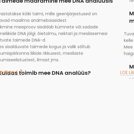
Taimede määramine mee DNA analüüsis
te
M
astatakse kõiki taimi, mille geenijärjestused on
m
tavad maailma andmebaasidest.
kmine meeproov sisaldab kümnete või sadade
meliikide DNA jälgi: õietolmu, nektari ja mesilasemesi
Tuva
tvate taimede DNA-d.
kelle
s sisalduvate taimede kogus ja valik sõltub
Mee 
umispiirkonna liikide rikkusest, mesilaste
haigu
umiseelistustest, ilmast jms.
M
Kuidas toimib mee DNA analüüs?
LÄHEMALT
LOE L
M
Proov jõuab laborisse
va
Eraldatakse DNA (taimede, loomade, bakterite,
Ka
putukate, seente jt)
Ka
DNA järjestused määratakse sekveneerimise
pa
tehnoloogiaga
Te
DNA järjestuste põhjal analüüsitakse mees olevate