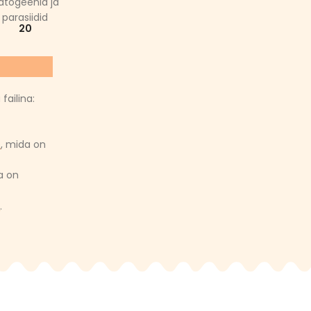
atogeenid ja
parasiidid
20
failina:
e
, mida on
a on
i
.