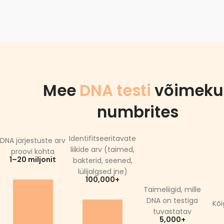
Mee
DNA testi
võimeku
numbrites
Identifitseeritavate
DNA järjestuste arv
liikide arv (taimed,
proovi kohta
1–20 miljonit
bakterid, seened,
lülijalgsed jne)
100,000+
Taimeliigid, mille
DNA on testiga
Kõi
tuvastatav
5,000+