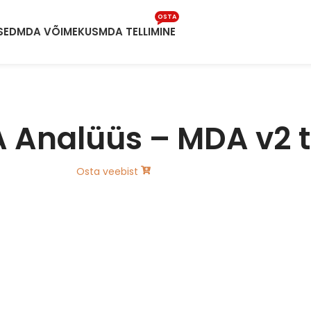
OSTA
SED
MDA VÕIMEKUS
MDA TELLIMINE
 Analüüs – MDA v2 t
Osta veebist