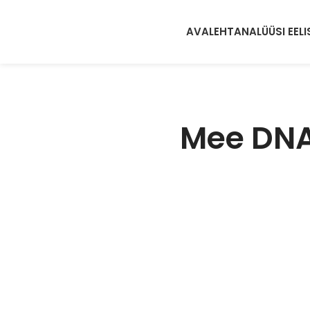
AVALEHT
ANALÜÜSI EELI
Mee DNA