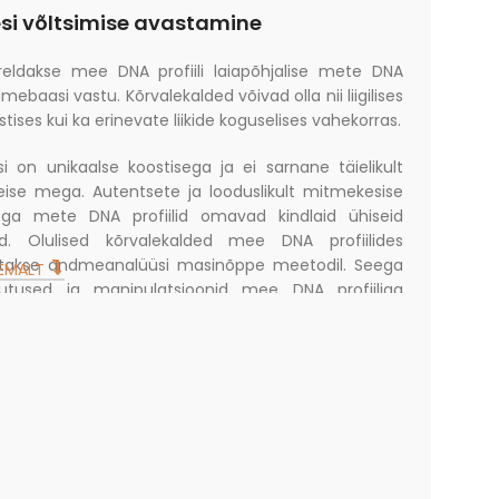
si võltsimise avastamine
reldakse mee DNA profiili laiapõhjalise mete DNA
mebaasi vastu. Kõrvalekalded võivad olla nii liigilises
stises kui ka erinevate liikide koguselises vahekorras.
i on unikaalse koostisega ja ei sarnane täielikult
eise mega. Autentsete ja looduslikult mitmekesise
ega mete DNA profiilid omavad kindlaid ühiseid
id. Olulised kõrvalekalded mee DNA profiilides
atakse andmeanalüüsi masinõppe meetodil. Seega
HEMALT
tused ja manipulatsioonid mee DNA profiiliga
 tuvastatavad.