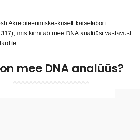
sti Akrediteerimiskeskuselt katselabori
L317), mis kinnitab mee DNA analüüsi vastavust
ardile.
 on mee DNA analüüs?