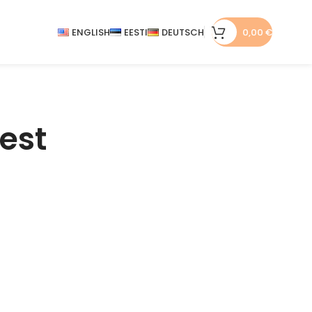
ENGLISH
EESTI
DEUTSCH
0,00
€
est