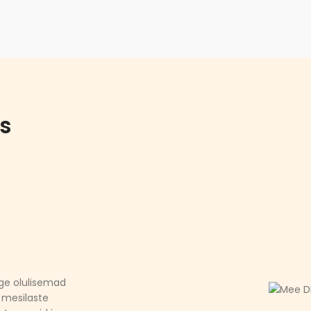
s
ge olulisemad
mesilaste