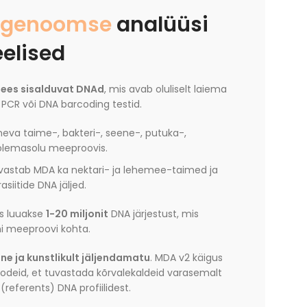
agenoomse
analüüsi
eelised
ees sisalduvat DNAd
, mis avab oluliselt laiema
 PCR või DNA barcoding testid.
neva taime-, bakteri-, seene-, putuka-,
 olemasolu meeproovis.
uvastab MDA ka nektari- ja lehemee-taimed ja
siitide DNA jäljed.
ks luuakse
1-20 miljonit
DNA järjestust, mis
ni meeproovi kohta.
ne ja kunstlikult jäljendamatu
. MDA v2 käigus
eid, et tuvastada kõrvalekaldeid varasemalt
referents) DNA profiilidest.