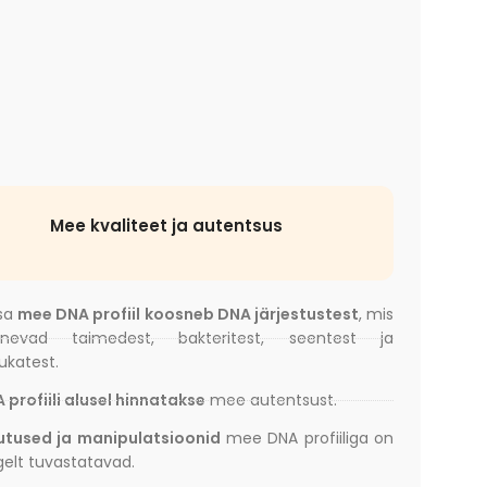
Mee kvaliteet ja autentsus
sa
mee DNA profiil koosneb DNA järjestustest
, mis
inevad taimedest, bakteritest, seentest ja
ukatest.
 profiili alusel hinnatakse
mee autentsust.
tused ja manipulatsioonid
mee DNA profiiliga on
gelt tuvastatavad.