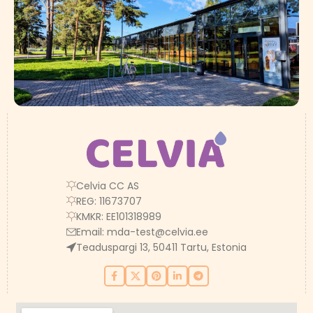
Celvia CC AS
REG: 11673707
KMKR: EE101318989
Email:
mda-test@celvia.ee
Teaduspargi 13, 50411 Tartu, Estonia