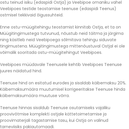
ostu teinud isiku (edaspidi Ostja) ja Veebipoe omaniku vahel
Veebipoes testide teostamise teenuse (edaspidi Teenus)
ostmisel tekkivaid õigussuhteid.
Enne ostu-müügitehingu teostamist kinnitab Ostja, et ta on
Müügitingimustega tutvunud, nõustub neid täitma ja järgima
ning käsitleb neid Veebipoega sõlmitava tehingu siduvate
tingimustena. Müügitingimustega mittenõustuval Ostjal ei ole
võimalik sooritada ostu-müügitehingut Veebipoes.
Veebipoes müüdavale Teenusele kehtib Veebipoes Teenuse
juures näidatud hind.
Teenuse hind on esitatud eurodes ja sisaldab käibemaksu 20%.
Käibemaksumäära muutumisel korrigeeritakse Teenuse hinda
käibemaksumäära muutuse võrra.
Teenuse hinnas sisaldub Teenuse osutamiseks vajaliku
proovivõtmise komplekti ostjale kättetoimetamise ja
proovimaterjali tagastamise tasu, kui Ostja on valinud
tarneviisiks pakiautomaadi.