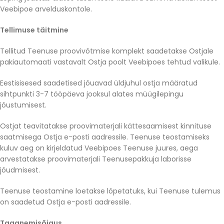
Veebipoe arvelduskontole.
Tellimuse täitmine
Tellitud Teenuse proovivõtmise komplekt saadetakse Ostjale
pakiautomaati vastavalt Ostja poolt Veebipoes tehtud valikule.
Eestisisesed saadetised jõuavad üldjuhul ostja määratud
sihtpunkti 3-7 tööpäeva jooksul alates müügilepingu
jõustumisest.
Ostjat teavitatakse proovimaterjali kättesaamisest kinnituse
saatmisega Ostja e-posti aadressile. Teenuse teostamiseks
kuluv aeg on kirjeldatud Veebipoes Teenuse juures, aega
arvestatakse proovimaterjali Teenusepakkuja laborisse
jõudmisest.
Teenuse teostamine loetakse lõpetatuks, kui Teenuse tulemus
on saadetud Ostja e-posti aadressile.
Taganemisõigus