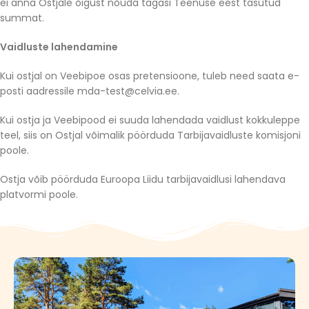
ei anna Ostjale õigust nõuda tagasi Teenuse eest tasutud
summat.
Vaidluste lahendamine
Kui ostjal on Veebipoe osas pretensioone, tuleb need saata e-
posti aadressile
mda-test@celvia.ee
.
Kui ostja ja Veebipood ei suuda lahendada vaidlust kokkuleppe
teel, siis on Ostjal võimalik pöörduda Tarbijavaidluste komisjoni
poole.
Ostja võib pöörduda Euroopa Liidu tarbijavaidlusi lahendava
platvormi poole.