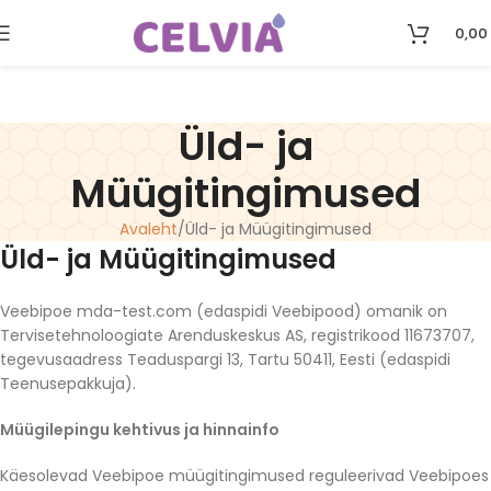
0,00
Üld- ja
Müügitingimused
Avaleht
Üld- ja Müügitingimused
Üld- ja Müügitingimused
Veebipoe mda-test.com (edaspidi Veebipood) omanik on
Tervisetehnoloogiate Arenduskeskus AS, registrikood 11673707,
tegevusaadress Teaduspargi 13, Tartu 50411, Eesti (edaspidi
Teenusepakkuja).
Müügilepingu kehtivus ja hinnainfo
Käesolevad Veebipoe müügitingimused reguleerivad Veebipoes