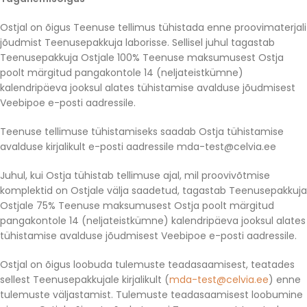
Ostjal on õigus Teenuse tellimus tühistada enne proovimaterjali
jõudmist Teenusepakkuja laborisse. Sellisel juhul tagastab
Teenusepakkuja Ostjale 100% Teenuse maksumusest Ostja
poolt märgitud pangakontole 14 (neljateistkümne)
kalendripäeva jooksul alates tühistamise avalduse jõudmisest
Veebipoe e-posti aadressile.
Teenuse tellimuse tühistamiseks saadab Ostja tühistamise
avalduse kirjalikult e-posti aadressile
mda-test@celvia.ee
Juhul, kui Ostja tühistab tellimuse ajal, mil proovivõtmise
komplektid on Ostjale välja saadetud, tagastab Teenusepakkuja
Ostjale 75% Teenuse maksumusest Ostja poolt märgitud
pangakontole 14 (neljateistkümne) kalendripäeva jooksul alates
tühistamise avalduse jõudmisest Veebipoe e-posti aadressile.
Ostjal on õigus loobuda tulemuste teadasaamisest, teatades
sellest Teenusepakkujale kirjalikult (
mda-test@celvia.ee
) enne
tulemuste väljastamist. Tulemuste teadasaamisest loobumine