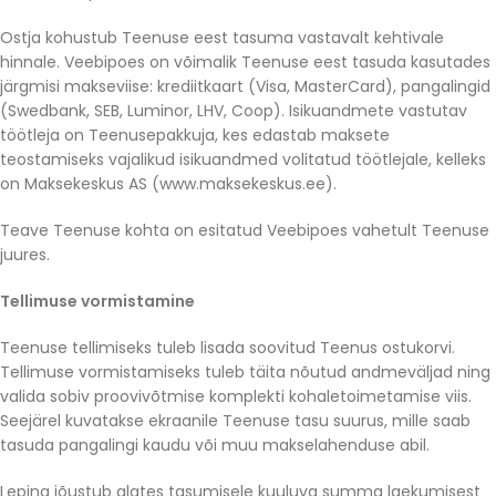
Ostja kohustub Teenuse eest tasuma vastavalt kehtivale
hinnale. Veebipoes on võimalik Teenuse eest tasuda kasutades
järgmisi makseviise: krediitkaart (Visa, MasterCard), pangalingid
(Swedbank, SEB, Luminor, LHV, Coop). Isikuandmete vastutav
töötleja on Teenusepakkuja, kes edastab maksete
teostamiseks vajalikud isikuandmed volitatud töötlejale, kelleks
on Maksekeskus AS (www.maksekeskus.ee).
Teave Teenuse kohta on esitatud Veebipoes vahetult Teenuse
juures.
Tellimuse vormistamine
Teenuse tellimiseks tuleb lisada soovitud Teenus ostukorvi.
Tellimuse vormistamiseks tuleb täita nõutud andmeväljad ning
valida sobiv proovivõtmise komplekti kohaletoimetamise viis.
Seejärel kuvatakse ekraanile Teenuse tasu suurus, mille saab
tasuda pangalingi kaudu või muu makselahenduse abil.
Leping jõustub alates tasumisele kuuluva summa laekumisest